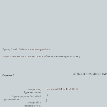
Привет, Гость!
Войдите
или
зарегистрируйтесь
.
»
support cats warriors
»
; гостевая книга
»
Отзывы и комментарии по проекту.
ОТЗЫВЫ И КОММЕНТАРИ
Страница:
1
Поделиться
2011-02-15 20:08:43
канареечкин_
Администратор
: )
Зарегистрирован
: 2011-02-12
Приглашений:
0
0
Сообщений:
6
Уважение:
[+0/-0]