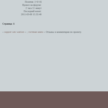
Позитив:
[+0/-0]
Провел на форуме:
2 часа 11 минут
Последний визит:
2011-03-08 15:33:48
Страница:
1
»
support cats warriors
»
; гостевая книга
»
Отзывы и комментарии по проекту.