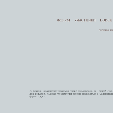
ФОРУМ
УЧАСТНИКИ
ПОИСК
Активные те
12 февраля:
Здравствуйте уважаемые гости / пользователи / ад - состав! Этот 
день рождения. Я думаю что Вам будет полезно ознакомиться с Администрац
форума - душа_